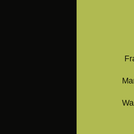
Frage? D
Mar
Wald