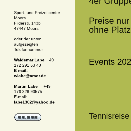
4er
Gr
Sport- und Freizeitcenter
Moers
Preise nur 
Filderstr. 143b
ohne Plat
47447 Moers
oder der unten
aufgezeigten
Telefonnummer
Events 20
Waldemar Labe
+49
172 291 53 43
E-mail:
wlabe@arcor.de
Martin Labe
+49
176 326 93575
E-mail:
l
abe1302@yahoo.de
Tennisreise