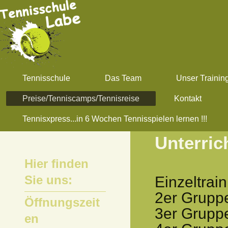
Tennisschule
Das Team
Unser Trainin
Preise/Tenniscamps/Tennisreise
Kontakt
Tennisxpress...in 6 Wochen Tennisspielen lernen !!!
Unterric
Hier finden
Sie uns:
Einzeltrai
2er
Gr
Öffnungszeit
3er
Gr
en