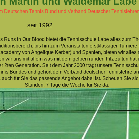
in und Waldemar 
m Deutschen Tennis Bund und Verband Deutscher Tennislehrer
seit 1992
s Runs in Our Blood bietet die Tennisschule Labe alles zum 
ditionsbereich, bis hin zum Veranstalten erstklassiger Turniere 
academy von Angelique Kerber) und Spanien, bieten wir alles 
ren wir uns mit allem was mit dem gelben runden Filz zu tun hat
der 2ten Generation. Seit dem Jahr 2000 trägt unsere Tennisschu
nis Bundes und gehört dem Verband deutscher Tennislehre an.
 auch für Sie das passende Angebot dabei ist. Scheuen Sie sich
Stunden, 7 Tage die Woche für Sie da.